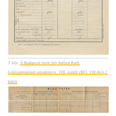
3. kép.
A Budapesti Szent Szív Intézeti Kath.
Leánygimnázium anyakönyve, VIII. osztály (BFL VIII.46.b 2.
kötet)