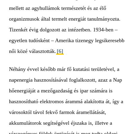
mellett az agyhullámok természetét és az élő
organizmusok által termelt energiát tanulmányozta.
Tizenkét évig dolgozott az intézetben. 1934-ben –
egyetlen tudósként – Amerika tizenegy legsikeresebb
női közé választották.
[6]
Néhány évvel később már fő kutatási területével, a
napenergia hasznosításával foglalkozott, azaz a Nap
hőenergiáját a mezőgazdaság és ipar számára is
hasznosítható elektromos árammá alakította át, így a
városoktól távol fekvő farmok áramellátását,
akkumulátorok segítségével éjszaka is, illetve a
vízszegényes földek öntözését is meg tudta oldani.