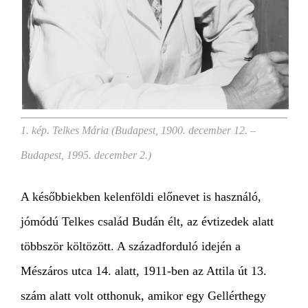
1. kép. Telkes Mária (Budapest, 1900. december 12. –
Budapest, 1995. december 2.)
A későbbiekben kelenföldi előnevet is használó,
jómódú Telkes család Budán élt, az évtizedek alatt
többször költözött. A századforduló idején a
Mészáros utca 14. alatt, 1911-ben az Attila út 13.
szám alatt volt otthonuk, amikor egy Gellérthegy