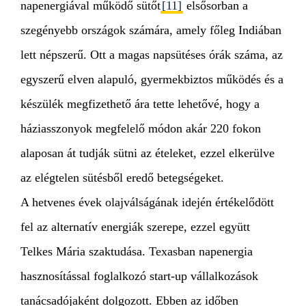
napenergiával működő sütőt
[11]
elsősorban a
szegényebb országok számára, amely főleg Indiában
lett népszerű. Ott a magas napsütéses órák száma, az
egyszerű elven alapuló, gyermekbiztos működés és a
készülék megfizethető ára tette lehetővé, hogy a
háziasszonyok megfelelő módon akár 220 fokon
alaposan át tudják sütni az ételeket, ezzel elkerülve
az elégtelen sütésből eredő betegségeket.
A hetvenes évek olajválságának idején értékelődött
fel az alternatív energiák szerepe, ezzel együtt
Telkes Mária szaktudása. Texasban napenergia
hasznosítással foglalkozó start-up vállalkozások
tanácsadójaként dolgozott. Ebben az időben