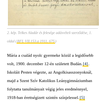
2. kép. Telkes Aladár és felesége adásvételi szerződése, 1.
oldal (
BFL VII.153.a 1911, 675
)
Mária a család nyolc gyermeke közül a legidősebb
volt, 1900. december 12-én született Budán.
[4]
.
Iskoláit Pesten végezte, az Angolkisasszonyoknál,
majd a Szent Szív Katolikus Leánygimnáziumban
folytatta tanulmányait végig jeles eredménnyel,
1918-ban érettségizett szintén színjelessel.
[5]