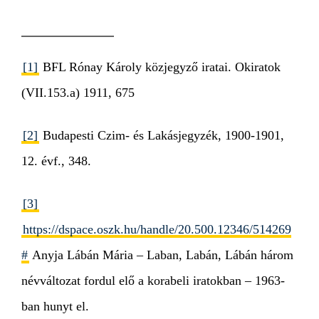
[1]
BFL Rónay Károly közjegyző iratai. Okiratok
(VII.153.a) 1911, 675
[2]
Budapesti Czim- és Lakásjegyzék, 1900-1901,
12. évf., 348.
[3]
https://dspace.oszk.hu/handle/20.500.12346/514269
#
Anyja Lábán Mária – Laban, Labán, Lábán három
névváltozat fordul elő a korabeli iratokban – 1963-
ban hunyt el.