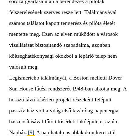
sorozatgyártása után a berendezés a pilóták
felszerelésének szerves része lett. Találmányával
számos találatot kapott tengerész és pilóta életét
mentette meg. Ezen az elven működött a városok
vízellátását biztosítandó szabadalma, azonban
költséghatékonysági okokból a lepárló telep nem
valósult meg.
Legismertebb találmányát, a Boston melletti Dover
Sun House fűtési rendszerét 1948-ban alkotta meg. A
hosszú távú kísérleti projekt részeként felépült
passzív ház volt a világ első kizárólag napenergia
hasznosításával fűtött kísérleti lakóépülete, az ún.
Napház.
[9]
A nap hatalmas ablakokon keresztül