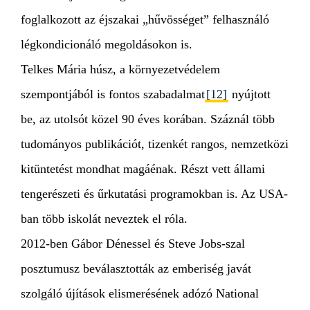
foglalkozott az éjszakai „hűvösséget” felhasználó
légkondicionáló megoldásokon is.
Telkes Mária húsz, a környezetvédelem
szempontjából is fontos szabadalmat
[12]
nyújtott
be, az utolsót közel 90 éves korában. Száznál több
tudományos publikációt, tizenkét rangos, nemzetközi
kitüntetést mondhat magáénak. Részt vett állami
tengerészeti és űrkutatási programokban is. Az USA-
ban több iskolát neveztek el róla.
2012-ben Gábor Dénessel és Steve Jobs-szal
posztumusz beválasztották az emberiség javát
szolgáló újítások elismerésének adózó National