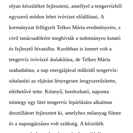
olyan készüléket fejleszteni, amellyel a tengervízből
egyszerű módon lehet ivóvizet előállítani. A
kormányzat felfigyelt Telkes Mária eredményeire, s
civil tanácsadóként meghívták a tudományos kutató
és fejlesztő hivatalba. Korábban is ismert volt a
tengervíz ivóvízzé átalakítása, de Telkes Mária
szabadalma, a nap energiájával működő tengervíz-
sótalanító az eljárást lényegesen leegyszerűsítette,
elérhetővé tette. Könnyű, hordozható, naponta
mintegy egy liter tengervíz lepárlására alkalmas
desztillátort fejlesztett ki, amelyhez műanyag filmre
és a napsugárzásra volt szükség. A készülék