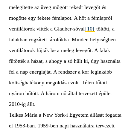
melegítette az üveg mögött rekedt levegőt és
mögötte egy fekete fémlapot. A hőt a fémlapról
ventilátorok vitték a Glauber-sóval
[10]
töltött, a
falakban rögzített tárolókba. Minden helyiségben
ventilátorok fújták be a meleg levegőt. A falak
fűtötték a házat, s ahogy a só hűlt ki, úgy használta
fel a nap energiáját. A rendszer a kor leginkább
költséghatékony megoldása volt. Télen fűtött,
nyáron hűtött. A három nő által tervezett épület
2010-ig állt.
Telkes Mária a New York-i Egyetem állását fogadta
el 1953-ban. 1959-ben napi használatra tervezett