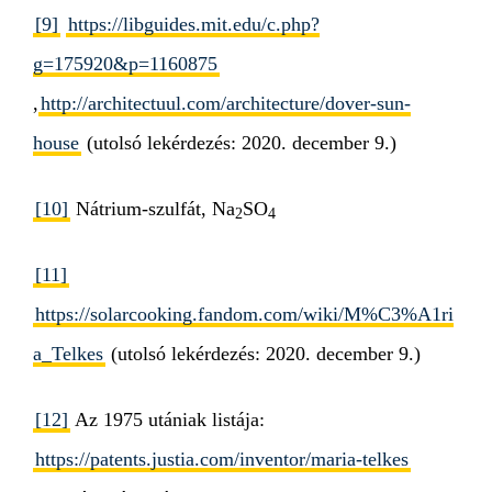
[9]
https://libguides.mit.edu/c.php?
g=175920&p=1160875
,
http://architectuul.com/architecture/dover-sun-
house
(utolsó lekérdezés: 2020. december 9.)
[10]
Nátrium-szulfát, Na
SO
2
4
[11]
https://solarcooking.fandom.com/wiki/M%C3%A1ri
a_Telkes
(utolsó lekérdezés: 2020. december 9.)
[12]
Az 1975 utániak listája:
https://patents.justia.com/inventor/maria-telkes