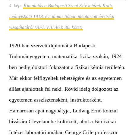
4. kép
.
Kimutatás a Budapesti Szent Szív intézeti Kath.
Leányiskola 1918. évi június hóban megtartott érettségi
vizsgálatáról (BFL VIII.46.b 36. kötet)
1920-ban szerzett diplomát a Budapesti
Tudományegyetem matematika-fizika szakán, 1924-
ben pedig doktori fokozatot a fizikai kémia területén.
Már ekkor felfigyeltek tehetségére és az egyetemen
állást ajánlottak fel neki. Rövid ideig dolgozott az
egyetemen asszisztensként, instruktorként.
Hamarosan apai nagybátyja, Ludwig Ernő konzul
hívására Clevelandbe költözött, ahol a Biofizikai
Intézet laboratóriumában George Crile professzor