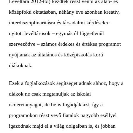
Levéltára 2012-től) kezdtek részt venni az alap- és
középfokú oktatásban, néhány éve azonban kreatív,
interdiszciplinaritásra és társadalmi kérdésekre
nyitott levéltárosok – egymástól függetlenül
szerveződve – számos érdekes és értékes programot
nyújtanak az általános és középiskolás korú
diákoknak.
Ezek a foglalkozások segítséget adnak ahhoz, hogy a
diákok ne csak megtanulják az iskolai
ismeretanyagot, de be is fogadják azt, így a
programokon részt vevő fiatalok nagyobb eséllyel
igazodnak majd el a világ dolgaiban is, és jobban