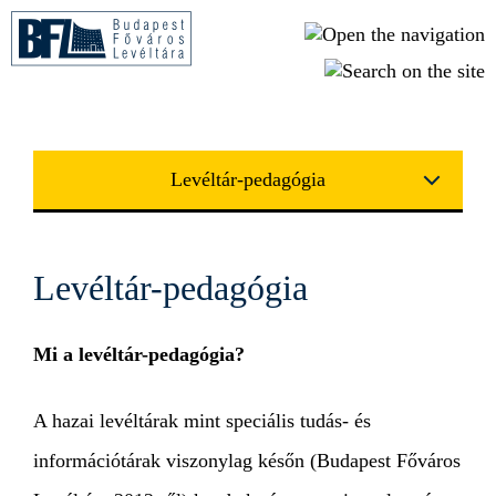
Ugrás a tartalomra
Levéltár-pedagógia
Levéltár-pedagógia
Mi a levéltár-pedagógia?
A hazai levéltárak mint speciális tudás- és
információtárak viszonylag későn (Budapest Főváros