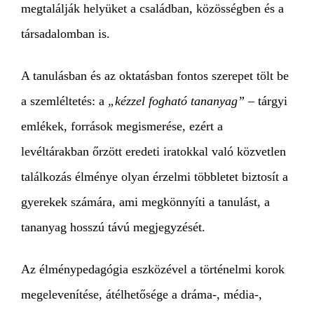
megtalálják helyüket a családban, közösségben és a
társadalomban is.
A tanulásban és az oktatásban fontos szerepet tölt be
a szemléltetés: a
„kézzel fogható tananyag”
– tárgyi
emlékek, források megismerése, ezért a
levéltárakban őrzött eredeti iratokkal való közvetlen
találkozás élménye olyan érzelmi többletet biztosít a
gyerekek számára, ami megkönnyíti a tanulást, a
tananyag hosszú távú megjegyzését.
Az élménypedagógia eszközével a történelmi korok
megelevenítése, átélhetősége a dráma-, média-,