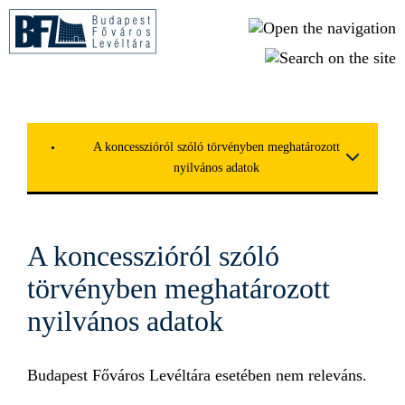
Ugrás a tartalomra
A koncesszióról szóló törvényben meghatározott
nyilvános adatok
A koncesszióról szóló
törvényben meghatározott
nyilvános adatok
Budapest Főváros Levéltára esetében nem releváns.