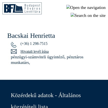
Ugrás a tartalomra
Bacskai Henrietta
(+36) 1 298-7515
Hivatali levél írása
pénzügyi-számviteli ügyintéző, pénztáros
munkatárs,
Közérdekű adatok - Általános
közzétételi lista