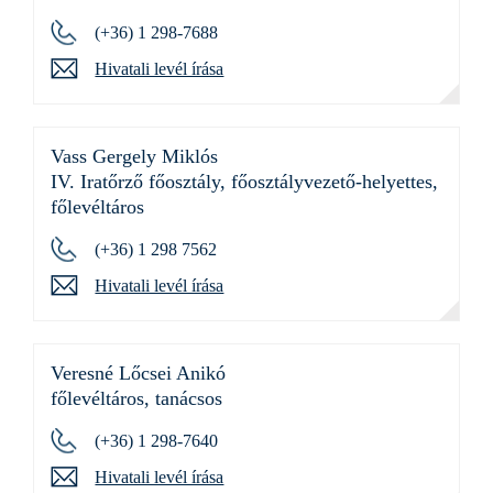
(+36) 1 298-7688
Hivatali levél írása
Vass Gergely Miklós
IV. Iratőrző főosztály, főosztályvezető-helyettes,
főlevéltáros
(+36) 1 298 7562
Hivatali levél írása
Veresné Lőcsei Anikó
főlevéltáros, tanácsos
(+36) 1 298-7640
Hivatali levél írása