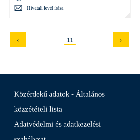
Hivatali levél írása
O
11
l
d
a
l
a
Közérdekű adatok - Általános
k
közzétételi lista
Adatvédelmi és adatkezelési
szabályzat