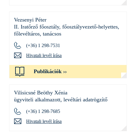
Vezsenyi Péter
II. Iratőrző főosztály, főosztályvezető-helyettes,
főlevéltáros, tanácsos
(+36) 1 298-7531
Hivatali levél írása
Publikációk
Vilisicsné Beöthy Xénia
ügyviteli alkalmazott, levéltári adatrögzítő
(+36) 1 298-7685
Hivatali levél írása